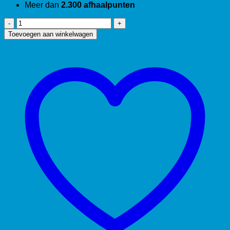
Meer dan
2.300 afhaalpunten
Rubberen
dichting
Toevoegen aan winkelwagen
1/2
aantal