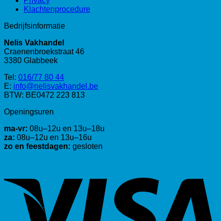
Privacy
Klachtenprocedure
Bedrijfsinformatie
Nelis Vakhandel
Craenenbroekstraat 46
3380 Glabbeek
Tel:
016/77 80 44
E:
info@nelisvakhandel.be
BTW: BE0472 223 813
Openingsuren
ma-vr:
08u–12u en 13u–18u
za:
08u–12u en 13u–16u
zo en feestdagen:
gesloten
V