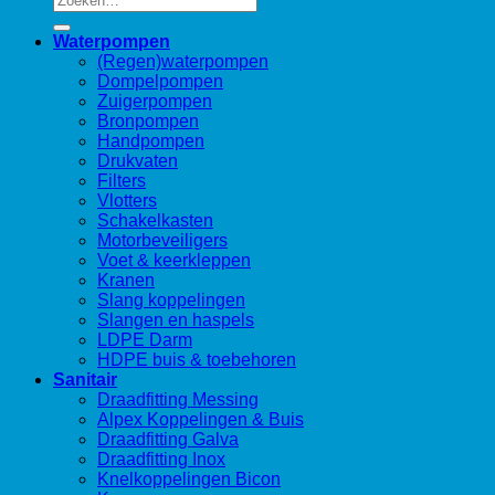
naar:
Waterpompen
(Regen)waterpompen
Dompelpompen
Zuigerpompen
Bronpompen
Handpompen
Drukvaten
Filters
Vlotters
Schakelkasten
Motorbeveiligers
Voet & keerkleppen
Kranen
Slang koppelingen
Slangen en haspels
LDPE Darm
HDPE buis & toebehoren
Sanitair
Draadfitting Messing
Alpex Koppelingen & Buis
Draadfitting Galva
Draadfitting Inox
Knelkoppelingen Bicon