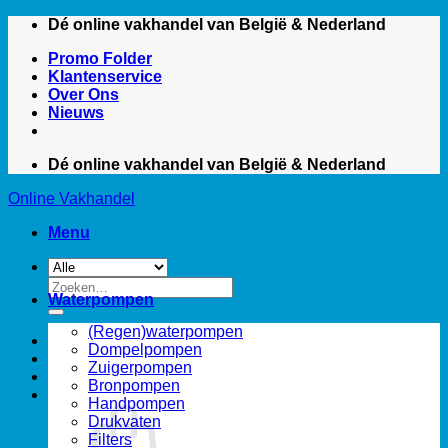
Ga
Dé online vakhandel van België & Nederland
naar
Promo Folder
inhoud
Klantenservice
Over Ons
Nieuws
Dé online vakhandel van België & Nederland
Online Vakhandel
Menu
Zoeken
Waterpompen
naar:
(Regen)waterpompen
Dompelpompen
Zuigerpompen
Bronpompen
Handpompen
Drukvaten
Filters