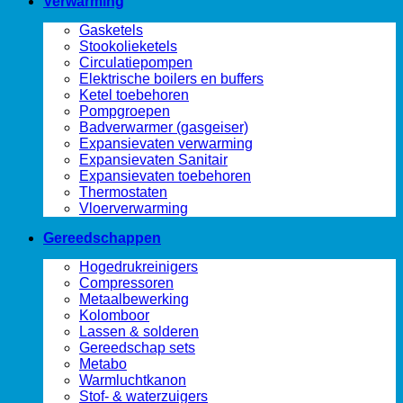
Verwarming
Gasketels
Stookolieketels
Circulatiepompen
Elektrische boilers en buffers
Ketel toebehoren
Pompgroepen
Badverwarmer (gasgeiser)
Expansievaten verwarming
Expansievaten Sanitair
Expansievaten toebehoren
Thermostaten
Vloerverwarming
Gereedschappen
Hogedrukreinigers
Compressoren
Metaalbewerking
Kolomboor
Lassen & solderen
Gereedschap sets
Metabo
Warmluchtkanon
Stof- & waterzuigers