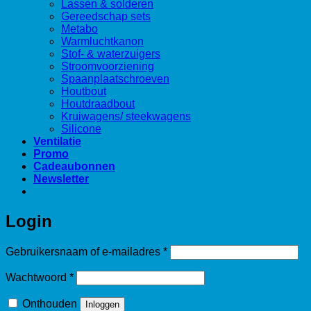
Lassen & solderen
Gereedschap sets
Metabo
Warmluchtkanon
Stof- & waterzuigers
Stroomvoorziening
Spaanplaatschroeven
Houtbout
Houtdraadbout
Kruiwagens/ steekwagens
Silicone
Ventilatie
Promo
Cadeaubonnen
Newsletter
Login
Vereist
Gebruikersnaam of e-mailadres
*
Vereist
Wachtwoord
*
Onthouden
Inloggen