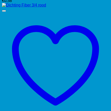
€
0,58