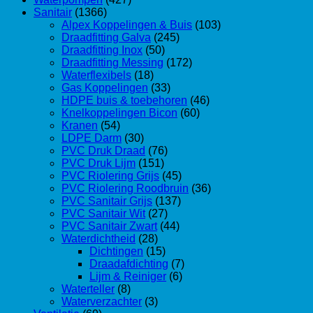
Sanitair
(1366)
Alpex Koppelingen & Buis
(103)
Draadfitting Galva
(245)
Draadfitting Inox
(50)
Draadfitting Messing
(172)
Waterflexibels
(18)
Gas Koppelingen
(33)
HDPE buis & toebehoren
(46)
Knelkoppelingen Bicon
(60)
Kranen
(54)
LDPE Darm
(30)
PVC Druk Draad
(76)
PVC Druk Lijm
(151)
PVC Riolering Grijs
(45)
PVC Riolering Roodbruin
(36)
PVC Sanitair Grijs
(137)
PVC Sanitair Wit
(27)
PVC Sanitair Zwart
(44)
Waterdichtheid
(28)
Dichtingen
(15)
Draadafdichting
(7)
Lijm & Reiniger
(6)
Waterteller
(8)
Waterverzachter
(3)