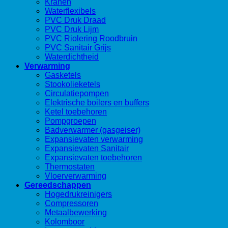
Kranen
Waterflexibels
PVC Druk Draad
PVC Druk Lijm
PVC Riolering Roodbruin
PVC Sanitair Grijs
Waterdichtheid
Verwarming
Gasketels
Stookolieketels
Circulatiepompen
Elektrische boilers en buffers
Ketel toebehoren
Pompgroepen
Badverwarmer (gasgeiser)
Expansievaten verwarming
Expansievaten Sanitair
Expansievaten toebehoren
Thermostaten
Vloerverwarming
Gereedschappen
Hogedrukreinigers
Compressoren
Metaalbewerking
Kolomboor