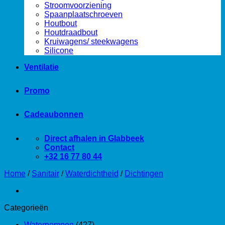
Stroomvoorziening
Spaanplaatschroeven
Houtbout
Houtdraadbout
Kruiwagens/ steekwagens
Silicone
Ventilatie
Promo
Cadeaubonnen
Direct afhalen in Glabbeek
Contact
+32 16 77 80 44
Home
/
Sanitair
/
Waterdichtheid
/
Dichtingen
Categorieën
Waterpompen
(427)